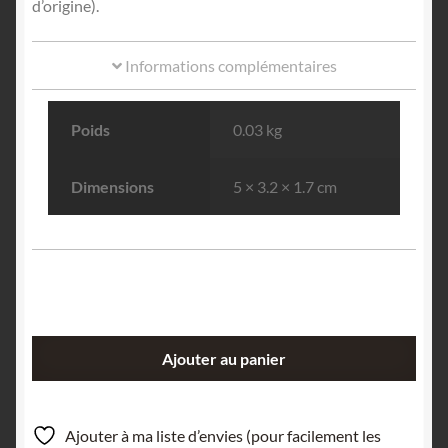
d’origine).
Informations complémentaires
Poids
0.03 kg
Dimensions
5 × 3.2 × 1.7 cm
quantité
Ajouter au panier
de
Anatase
&
Ajouter à ma liste d’envies (pour facilement les
Hématite,