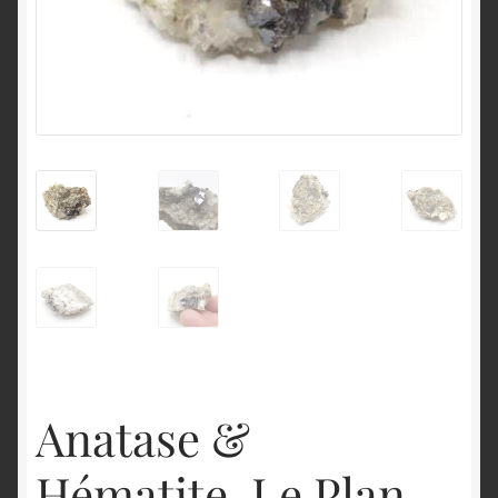
English
Anatase &
Hématite, Le Plan