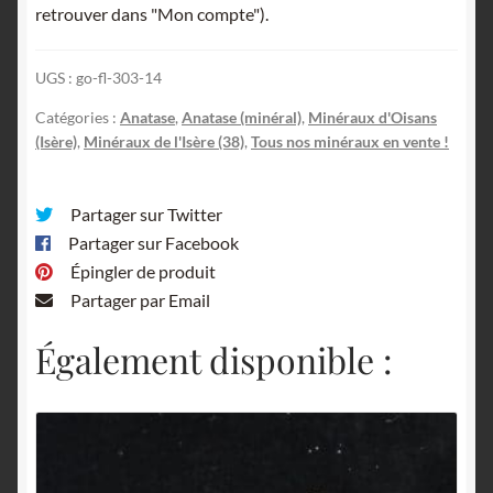
retrouver dans "Mon compte").
Le
Plan
UGS :
go-fl-303-14
du
Lac,
Catégories :
Anatase
,
Anatase (minéral)
,
Minéraux d'Oisans
Saint-
(Isère)
,
Minéraux de l'Isère (38)
,
Tous nos minéraux en vente !
Christophe-
en-
Partager sur Twitter
Oisans,
Partager sur Facebook
Isère.
Épingler de produit
Partager par Email
Également disponible :