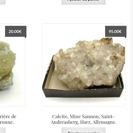
20.00
€
95.00
€
rière de
Calcite, Mine Samson, Saint-
ronne.
Andreasberg, Harz, Allemagne.