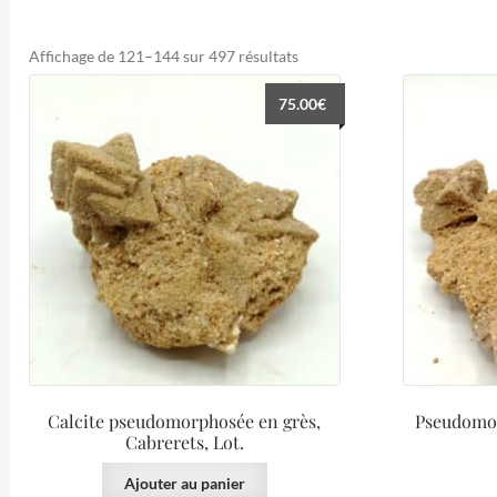
Trié
Affichage de 121–144 sur 497 résultats
du
75.00
€
plus
récent
au
plus
ancien
Calcite pseudomorphosée en grès,
Pseudomor
Cabrerets, Lot.
Ajouter au panier