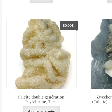
80.00
€
Calcite double génération,
Zwecken
Peyrebrune, Tarn.
(Calcite), 
Ajouter au panier