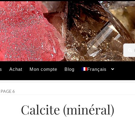
Reche
Reche
pour :
s
Achat
Mon compte
Blog
Français
PAGE 6
Calcite (minéral)