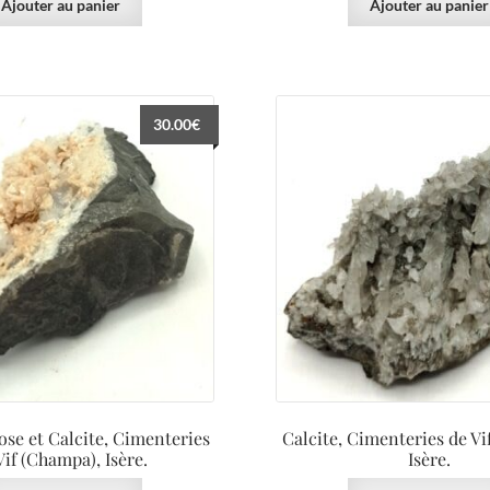
Ajouter au panier
Ajouter au panier
30.00
€
ose et Calcite, Cimenteries
Calcite, Cimenteries de Vi
Vif (Champa), Isère.
Isère.