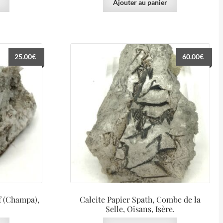
Ajouter au panier
25.00
€
60.00
€
f (Champa),
Calcite Papier Spath, Combe de la
Selle, Oisans, Isère.