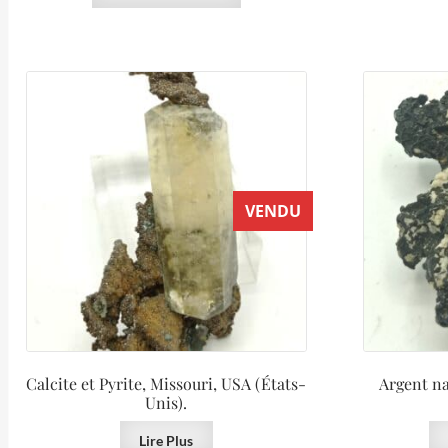
VENDU
Calcite et Pyrite, Missouri, USA (États-
Argent na
Unis).
Lire Plus