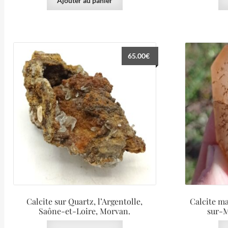
Ajouter au panier
65.00
€
Calcite sur Quartz, l’Argentolle,
Calcite m
Saône-et-Loire, Morvan.
sur-M