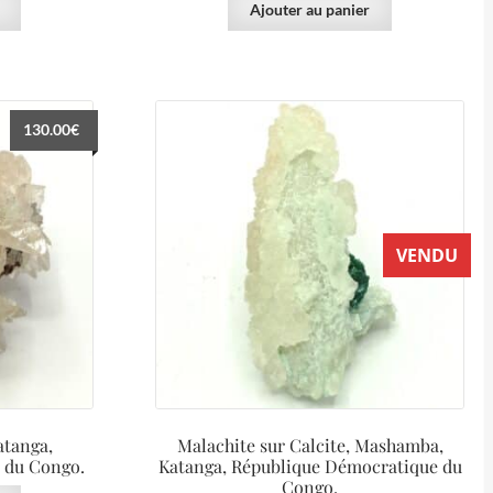
Ajouter au panier
130.00
€
VENDU
atanga,
Malachite sur Calcite, Mashamba,
 du Congo.
Katanga, République Démocratique du
Congo.