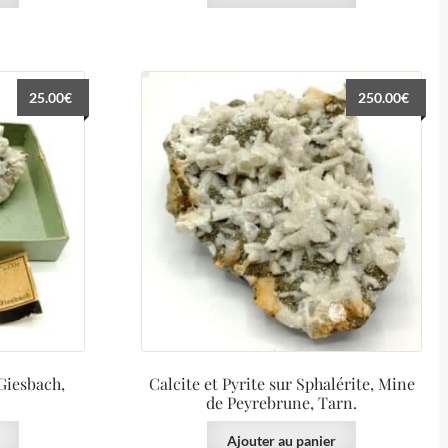
25.00
€
250.00
€
 Giesbach,
Calcite et Pyrite sur Sphalérite, Mine
de Peyrebrune, Tarn.
Ajouter au panier