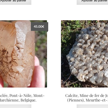
Ajouter au panier
Ajouter au panier
45.00
€
aclée, Pont-à-Nôle, Mont-
Calcite, Mine de fer de J
archienne, Belgique.
(Piennes), Meurthe-et-