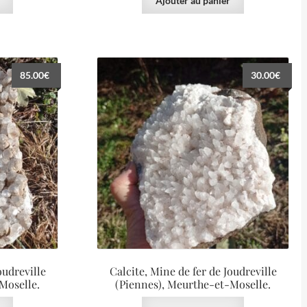
Ajouter au panier
85.00
€
30.00
€
oudreville
Calcite, Mine de fer de Joudreville
Moselle.
(Piennes), Meurthe-et-Moselle.