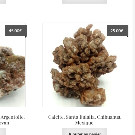
45.00
€
25.00
€
 Argentolle,
Calcite, Santa Eulalia, Chihuahua,
rvan.
Mexique.
Ajouter au panier