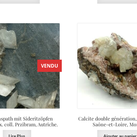
VENDU
spath mit Sideritzöpfen
Calcite double génération,
ex. coll. Przibram, Autriche.
Saône-et-Loire, Mo
Lire Plus
Ajouter au panier