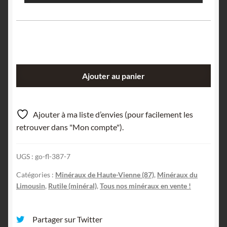
quantité
Ajouter au panier
de
Galet
de
Ajouter à ma liste d’envies (pour facilement les
Rutile,
retrouver dans "Mon compte").
Rochechouart,
Haute-
UGS :
go-fl-387-7
Vienne,
Limousin.
Catégories :
Minéraux de Haute-Vienne (87)
,
Minéraux du
Limousin
,
Rutile (minéral)
,
Tous nos minéraux en vente !
Partager sur Twitter