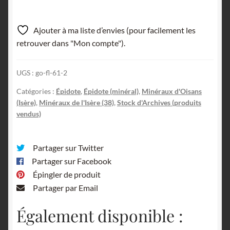
Ajouter à ma liste d’envies (pour facilement les
retrouver dans "Mon compte").
UGS :
go-fl-61-2
Catégories :
Épidote
,
Épidote (minéral)
,
Minéraux d'Oisans
(Isère)
,
Minéraux de l'Isère (38)
,
Stock d'Archives (produits
vendus)
Partager sur Twitter
Partager sur Facebook
Épingler de produit
Partager par Email
Également disponible :