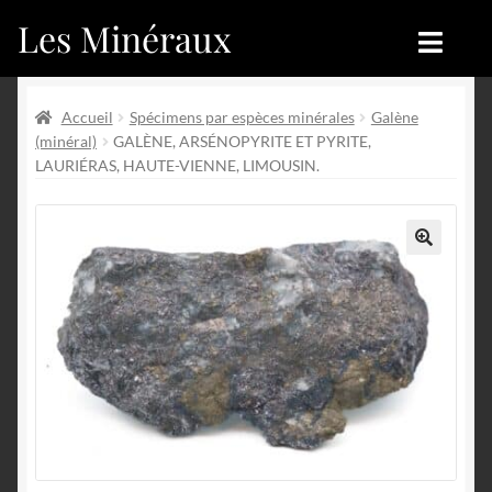
Les Minéraux
Aller
Aller
à
au
la
contenu
Accueil
Accueil
navigation
Accueil
Spécimens par espèces minérales
Galène
(minéral)
GALÈNE, ARSÉNOPYRITE ET PYRITE,
Catégories
Boutique
LAURIÉRAS, HAUTE-VIENNE, LIMOUSIN.
Nouveautés
Nouveautés
Achat
Blog
🔍
Mon compte
Achat
Blog
Contactez-nous
Sites amis
Français