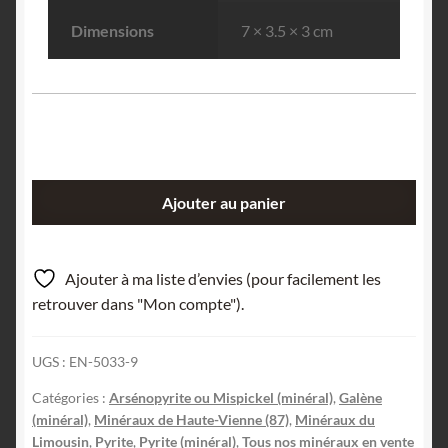
Dimensions
7 × 3.5 × 3 cm
quantité
Ajouter au panier
de
Galène,
Arsénopyrite
Ajouter à ma liste d’envies (pour facilement les
et
retrouver dans "Mon compte").
Pyrite,
Lauriéras,
UGS :
EN-5033-9
Haute-
Vienne,
Catégories :
Arsénopyrite ou Mispickel (minéral)
,
Galène
Limousin.
(minéral)
,
Minéraux de Haute-Vienne (87)
,
Minéraux du
Limousin
,
Pyrite
,
Pyrite (minéral)
,
Tous nos minéraux en vente