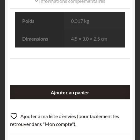
Informations complémentaires
Poids
0.017 kg
Dimensions
4.5 × 3.0 × 2.5 cm
quantité
Ajouter au panier
de
Galène,
pyrite
Ajouter à ma liste d’envies (pour facilement les
et
retrouver dans "Mon compte").
sphalérite,
Silbertharücken,