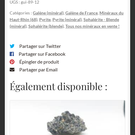
UGS :
gui-89-12
Steinbach,
Haut-
Catégories :
Galène (minéral)
,
Galène de France
,
Minéraux du
Rhin.
Haut-Rhin (68)
,
Pyrite
,
Pyrite (minéral)
,
Sphalérite - Blende
(minéral)
,
Sphalérite (blende)
,
Tous nos minéraux en vente !
Partager sur Twitter
Partager sur Facebook
Épingler de produit
Partager par Email
Également disponible :