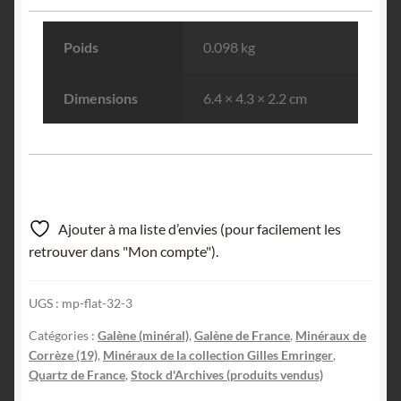
Poids
0.098 kg
Dimensions
6.4 × 4.3 × 2.2 cm
Ajouter à ma liste d’envies (pour facilement les
retrouver dans "Mon compte").
UGS :
mp-flat-32-3
Catégories :
Galène (minéral)
,
Galène de France
,
Minéraux de
Corrèze (19)
,
Minéraux de la collection Gilles Emringer
,
Quartz de France
,
Stock d'Archives (produits vendus)