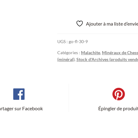
Ajouter à ma liste d’env
UGS :
go-fl-30-9
Catégories :
Malachite
,
Minéraux de Chess
(minéral)
,
Stock d'Archives (produits vend
rtager sur Facebook
Épingler de produi