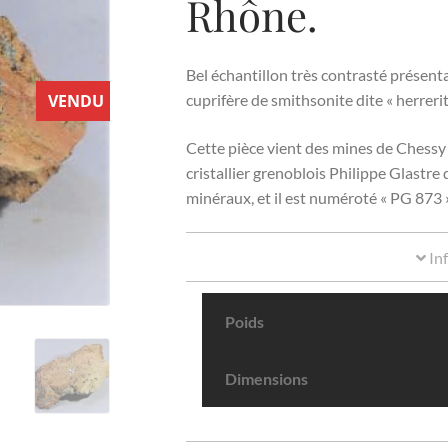
Rhône.
Bel échantillon très contrasté présenta
VENDU
cuprifère de smithsonite dite « herrerit
Cette pièce vient des mines de Chessy 
cristallier grenoblois Philippe Glastre 
minéraux, et il est numéroté « PG 873 »
In
Poids
Dimensions