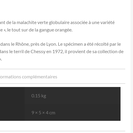
nt de la malachite verte globulaire associée à une variété
e », le tout sur de la gangue orangée.
dans le Rhône, près de Lyon. Le spécimen a été récolté par le
dans le terril de Chessy en 1972, il provient de sa collection de
.
formations complémentaires
0.15 kg
9 × 5 × 4 cm