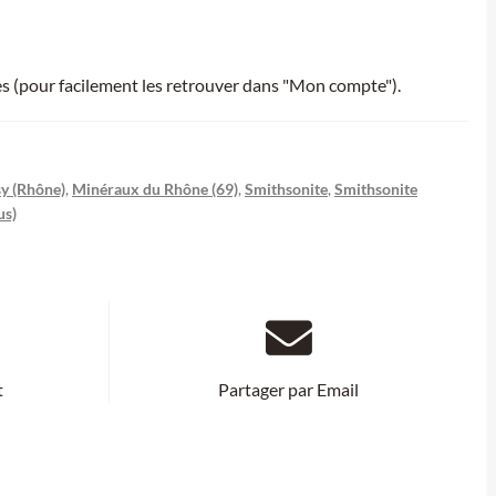
ies (pour facilement les retrouver dans "Mon compte").
y (Rhône)
,
Minéraux du Rhône (69)
,
Smithsonite
,
Smithsonite
us)
t
Partager par Email