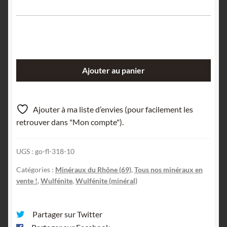
quantité
Ajouter au panier
de
Wulfénite,
Lantigné,
Ajouter à ma liste d’envies (pour facilement les
Beaujeu,
retrouver dans "Mon compte").
Rhône.
UGS :
go-fl-318-10
Catégories :
Minéraux du Rhône (69)
,
Tous nos minéraux en
vente !
,
Wulfénite
,
Wulfénite (minéral)
Partager sur Twitter