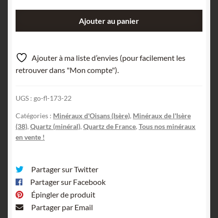
quantité
Ajouter au panier
de
Quartz
(cicatrisé
Ajouter à ma liste d’envies (pour facilement les
!),
retrouver dans "Mon compte").
Mine
de
UGS :
go-fl-173-22
la
Gardette,
Catégories :
Minéraux d'Oisans (Isère)
,
Minéraux de l'Isère
Oisans,
(38)
,
Quartz (minéral)
,
Quartz de France
,
Tous nos minéraux
Isère.
en vente !
Partager sur Twitter
Partager sur Facebook
Épingler de produit
Partager par Email