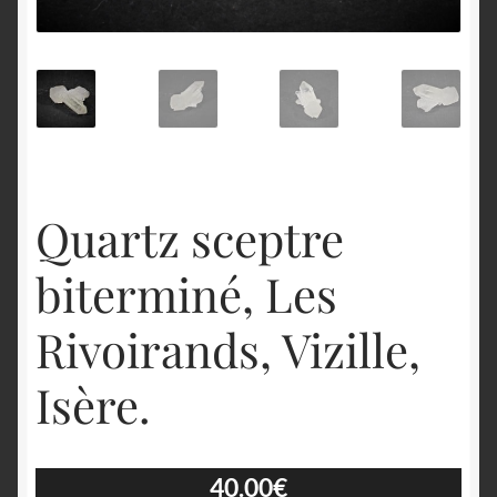
English
Quartz sceptre
biterminé, Les
Rivoirands, Vizille,
Isère.
40.00
€