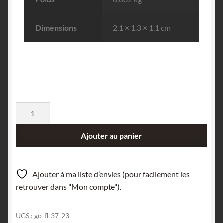
Dimensions
2.1 × 1.3 × 1.1 cm
quantité
de
Quartz
Ajouter au panier
sceptre
biterminé,
Les
Ajouter à ma liste d’envies (pour facilement les
Rivoirands,
retrouver dans "Mon compte").
Vizille,
Isère.
UGS :
go-fl-37-23