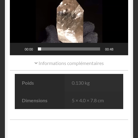
00:00
00:48
Informations complémentaires
Poids
0.130 kg
Dimensions
5 × 4.0 × 7.8 cm