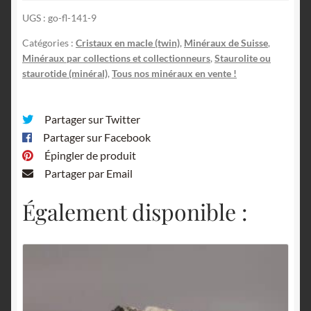
Suisse,
UGS :
go-fl-141-9
Spécimen
historique.
Catégories :
Cristaux en macle (twin)
,
Minéraux de Suisse
,
Minéraux par collections et collectionneurs
,
Staurolite ou
staurotide (minéral)
,
Tous nos minéraux en vente !
Partager sur Twitter
Partager sur Facebook
Épingler de produit
Partager par Email
Également disponible :