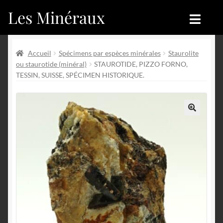
Les Minéraux
Aller
Aller
à
au
la
contenu
Accueil
Accueil
navigation
Accueil
Spécimens par espèces minérales
Staurolite
ou staurotide (minéral)
STAUROTIDE, PIZZO FORNO,
Catégories
Boutique
TESSIN, SUISSE, SPÉCIMEN HISTORIQUE.
Nouveautés
Nouveautés
Achat
Blog
🔍
Mon compte
Achat
Blog
Contactez-nous
Sites amis
Français