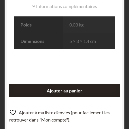
Informations complémentaires
Poids
0.03 kg
Dimensions
5 × 3 × 1.4 cm
quantité
Ajouter au panier
de
Staurotide,
Pizzo
Ajouter à ma liste d’envies (pour facilement les
Forno,
retrouver dans "Mon compte").
Tessin,