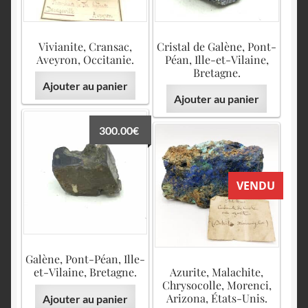
English
Vivianite, Cransac,
Cristal de Galène, Pont-
Aveyron, Occitanie.
Péan, Ille-et-Vilaine,
Bretagne.
Ajouter au panier
Ajouter au panier
300.00
€
VENDU
Galène, Pont-Péan, Ille-
et-Vilaine, Bretagne.
Azurite, Malachite,
Chrysocolle, Morenci,
Arizona, États-Unis.
Ajouter au panier