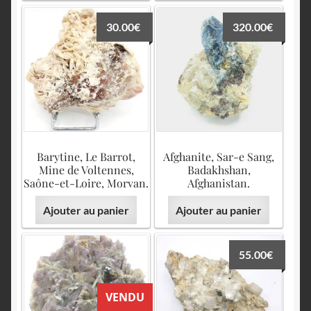
30.00
€
320.00
€
Barytine, Le Barrot,
Afghanite, Sar-e Sang,
Mine de Voltennes,
Badakhshan,
Saône-et-Loire, Morvan.
Afghanistan.
Ajouter au panier
Ajouter au panier
55.00
€
VENDU