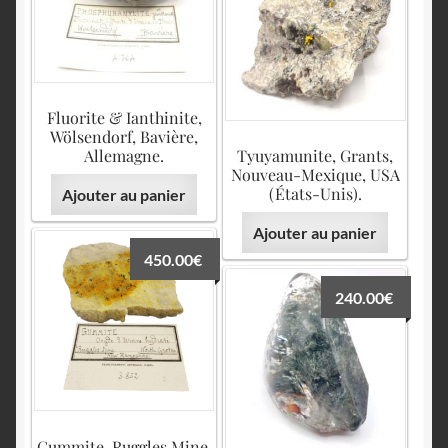
Fluorite & Ianthinite,
Wölsendorf, Bavière,
Allemagne.
Tyuyamunite, Grants,
Nouveau-Mexique, USA
(États-Unis).
Ajouter au panier
Ajouter au panier
450.00
€
240.00
€
Gummite, Ruggles Mine,