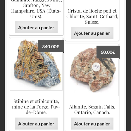
Grafton, New
Hampshire, USA (États-
Cristal de Roche poli et
Unis).
Chlorite, Saint-Gothard,
Suisse.
Ajouter au panier
Ajouter au panier
340.00
€
60.00
€
Stibine et stibiconite,
mine de La Forge, Puy-
Allanite, Segnin Falls,
de-Dôme.
Ontario, Canada.
Ajouter au panier
Ajouter au panier