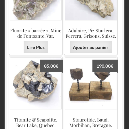
Fluorite « barrée », Mine
Adulaire, Piz Starlera,
de Fontsante, Var.
Ferrera, Grisons, Suisse.
Lire Plus
Ajouter au panier
85.00
€
190.00
€
Titanite & Scapolite,
Staurotide, Baud,
Bear Lake, Quebec,
Morbihan, Bretagne.