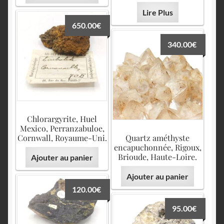
Lire Plus
650.00
€
340.00
€
Chlorargyrite, Huel
Mexico, Perranzabuloe,
Cornwall, Royaume-Uni.
Quartz améthyste
encapuchonnée, Rigoux,
Brioude, Haute-Loire.
Ajouter au panier
Ajouter au panier
120.00
€
95.00
€