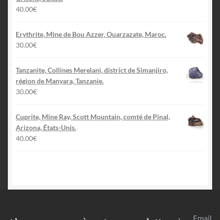
40.00
€
Erythrite, Mine de Bou Azzer, Ouarzazate, Maroc.
30.00
€
Tanzanite, Collines Merelani, district de Simanjiro,
région de Manyara, Tanzanie.
30.00
€
Cuprite, Mine Ray, Scott Mountain, comté de Pinal,
Arizona, États-Unis.
40.00
€
Email