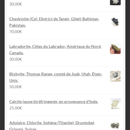
30.00
€
Chevkinite-(Ce), District de Tangir, Gilgit-Baltistan,
Pakistan.
70.00
€
Labradorite, Côtes du Labrador, Amérique du Nord,
Canada.
30.00
€
Bixbyite, Thomas Range, comté de Juab, Utah, États-
Unis.
50.00
€
Calcite jaune biréfringente, en provenance d’Inde.
25.00
€
Adulaire, Chlorite, Sphène (Titanite), Druntobel,
Grisons, Suisse.