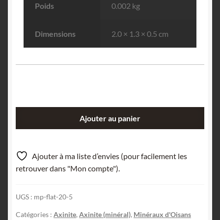
Poids
0.002 kg
Dimensions
2.0 × 1.3 × 0.5 cm
quantité
Ajouter au panier
de
Cristal
d'Axinite,
Ajouter à ma liste d’envies (pour facilement les
Le
retrouver dans "Mon compte").
Gendarme,
Chamrousse,
UGS :
mp-flat-20-5
Oisans,
Isère.
Catégories :
Axinite
,
Axinite (minéral)
,
Minéraux d'Oisans