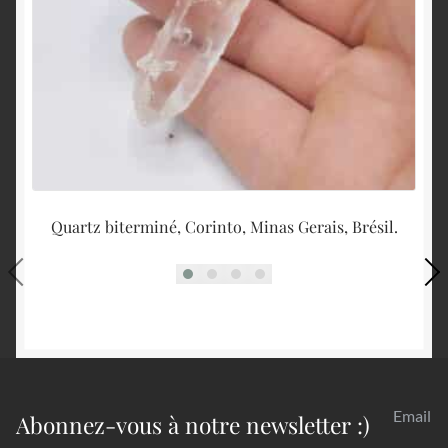
Quartz biterminé, Corinto, Minas Gerais, Brésil.
Ar
Email
Abonnez-vous à notre newsletter :)