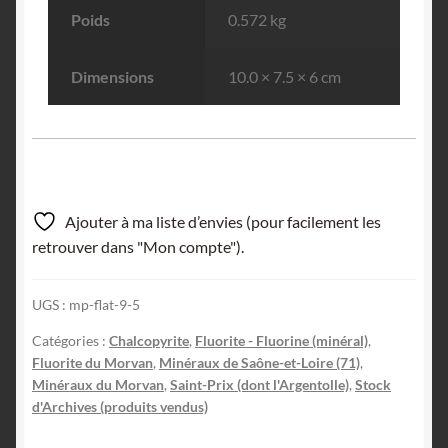
Poids
0.572 kg
Dimensions
10.0 × 7.5 × 6 cm
Ajouter à ma liste d’envies (pour facilement les
retrouver dans "Mon compte").
UGS :
mp-flat-9-5
Catégories :
Chalcopyrite
,
Fluorite - Fluorine (minéral)
,
Fluorite du Morvan
,
Minéraux de Saône-et-Loire (71)
,
Minéraux du Morvan
,
Saint-Prix (dont l'Argentolle)
,
Stock
d'Archives (produits vendus)