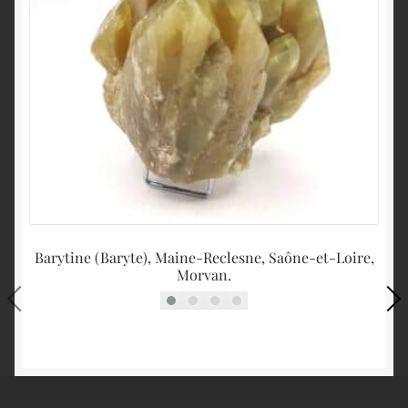
Barytine (Baryte), Maine-Reclesne, Saône-et-Loire,
E
Morvan.