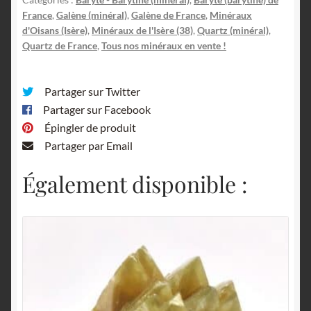
France
,
Galène (minéral)
,
Galène de France
,
Minéraux
Oisans,
d'Oisans (Isère)
,
Minéraux de l'Isère (38)
,
Quartz (minéral)
,
Isère.
Quartz de France
,
Tous nos minéraux en vente !
Partager sur Twitter
Partager sur Facebook
Épingler de produit
Partager par Email
Également disponible :