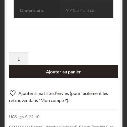
Dimensions
9 × 5.5 × 5.5 cm
quantité
de
Galène,
Ajouter au panier
Quartz
fumé
et
Ajouter à ma liste d’envies (pour facilement les
Barytine,
retrouver dans "Mon compte").
Lac
Blanc,
UGS :
go-fl-22-10
Alpe
d'Huez,
Catégories :
Baryte - Barytine (minéral)
,
Baryte (barytine) de