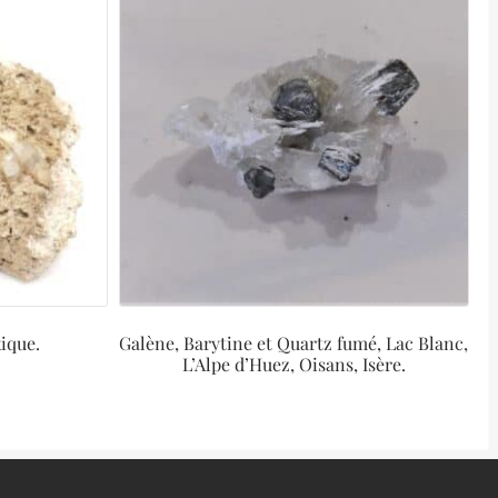
ique.
Galène, Barytine et Quartz fumé, Lac Blanc,
L’Alpe d’Huez, Oisans, Isère.