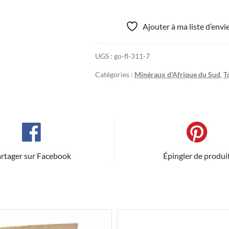
Œil
de
Ajouter à ma liste d’env
Tigre,
Afrique
UGS :
go-fl-311-7
du
Sud.
Catégories :
Minéraux d'Afrique du Sud
,
T
rtager sur Facebook
Épingler de produi