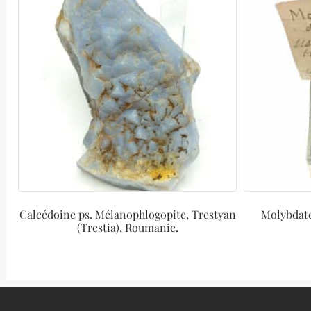
Calcédoine ps. Mélanophlogopite, Trestyan
Molybdate
(Trestia), Roumanie.