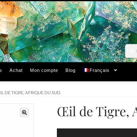
Reche
Reche
pour :
s
Achat
Mon compte
Blog
Français
IL DE TIGRE, AFRIQUE DU SUD.
Œil de Tigre, 
🔍