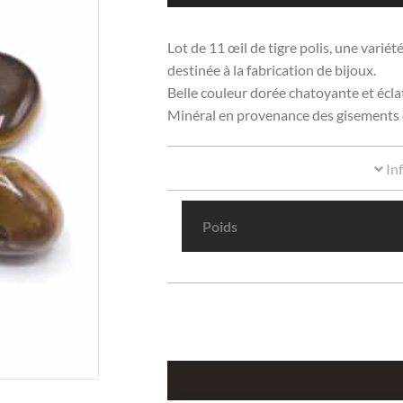
Lot de 11 œil de tigre polis, une vari
destinée à la fabrication de bijoux.
Belle couleur dorée chatoyante et éclat
Minéral en provenance des gisements 
In
Poids
quantité
de