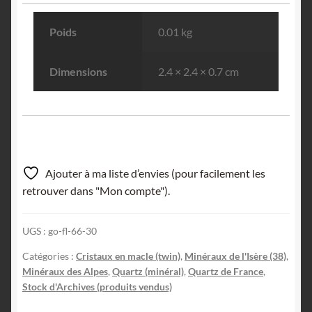
Poids
0.01 kg
Dimensions
2.4 × 2.4 × 0.7 cm
Ajouter à ma liste d’envies (pour facilement les
retrouver dans "Mon compte").
UGS :
go-fl-66-30
Catégories :
Cristaux en macle (twin)
,
Minéraux de l'Isère (38)
,
Minéraux des Alpes
,
Quartz (minéral)
,
Quartz de France
,
Stock d'Archives (produits vendus)