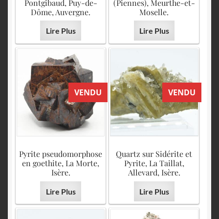
English
Pontgibaud, Puy-de-
(Piennes), Meurthe-et-
Dôme, Auvergne.
Moselle.
Lire Plus
Lire Plus
VENDU
VENDU
Pyrite pseudomorphose
Quartz sur Sidérite et
en goethite, La Morte,
Pyrite, La Taillat,
Isère.
Allevard, Isère.
Lire Plus
Lire Plus