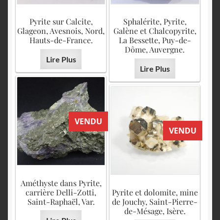
Pyrite sur Calcite,
Sphalérite, Pyrite,
Glageon, Avesnois, Nord,
Galène et Chalcopyrite,
Hauts-de-France.
La Bessette, Puy-de-
Dôme, Auvergne.
Lire Plus
Lire Plus
VENDU
VENDU
Améthyste dans Pyrite,
carrière Delli-Zotti,
Pyrite et dolomite, mine
Saint-Raphaël, Var.
de Jouchy, Saint-Pierre-
de-Mésage, Isère.