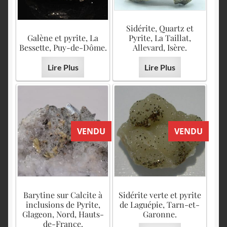
Sidérite, Quartz et
Galène et pyrite, La
Pyrite, La Taillat,
Bessette, Puy-de-Dôme.
Allevard, Isère.
Lire Plus
Lire Plus
VENDU
VENDU
Barytine sur Calcite à
Sidérite verte et pyrite
inclusions de Pyrite,
de Laguépie, Tarn-et-
Glageon, Nord, Hauts-
Garonne.
de-France.