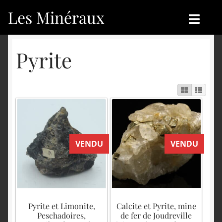
Les Minéraux
Aller
Aller
à
au
la
contenu
Accueil
Accueil
Pyrite
navigation
Catégories
Boutique
Nouveautés
Nouveautés
Achat
Blog
VENDU
VENDU
Mon compte
Achat
Blog
Contactez-nous
Sites amis
Français
Pyrite et Limonite,
Calcite et Pyrite, mine
Peschadoires,
de fer de Joudreville