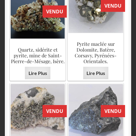
VENDU
VENDU
Pyrite maclée sur
Quartz, sidérite et
Dolomite, Batère,
pyrite, mine de Saint-
Corsavy, Pyrénées-
Pierre-de-Mésage, Isère.
Orientales.
Lire Plus
Lire Plus
VENDU
VENDU