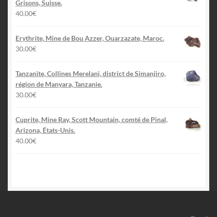
Grisons, Suisse.
40.00
€
Erythrite, Mine de Bou Azzer, Ouarzazate, Maroc.
30.00
€
Tanzanite, Collines Merelani, district de Simanjiro,
région de Manyara, Tanzanie.
30.00
€
Cuprite, Mine Ray, Scott Mountain, comté de Pinal,
Arizona, États-Unis.
40.00
€