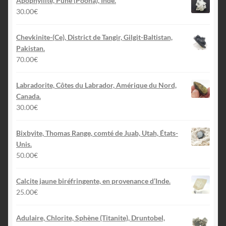
Apophyllite, Pune (Poona), Inde.
30.00
€
Chevkinite-(Ce), District de Tangir, Gilgit-Baltistan,
Pakistan.
70.00
€
Labradorite, Côtes du Labrador, Amérique du Nord,
Canada.
30.00
€
Bixbyite, Thomas Range, comté de Juab, Utah, États-
Unis.
50.00
€
Calcite jaune biréfringente, en provenance d’Inde.
25.00
€
Adulaire, Chlorite, Sphène (Titanite), Druntobel,