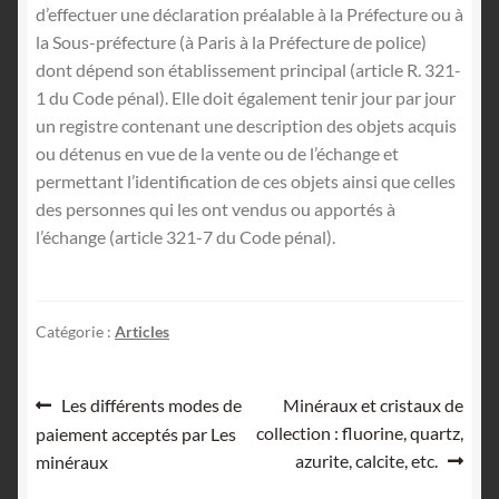
d’effectuer une déclaration préalable à la Préfecture ou à
la Sous-préfecture (à Paris à la Préfecture de police)
dont dépend son établissement principal (article R. 321-
1 du Code pénal). Elle doit également tenir jour par jour
un registre contenant une description des objets acquis
ou détenus en vue de la vente ou de l’échange et
permettant l’identification de ces objets ainsi que celles
des personnes qui les ont vendus ou apportés à
l’échange (article 321-7 du Code pénal).
Catégorie :
Articles
Navigation
Article
Article
Les différents modes de
Minéraux et cristaux de
précédent :
suivant :
collection : fluorine, quartz,
paiement acceptés par Les
de
azurite, calcite, etc.
minéraux
l’article